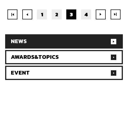
1
2
3
4
NEWS
AWARDS&TOPICS
EVENT