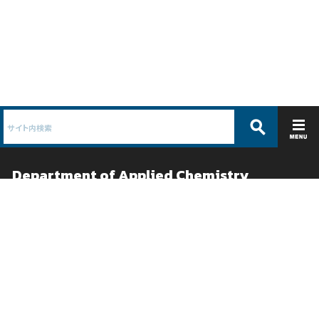
Department of Applied Chemistry
応用化学科 /
物質系工学専攻
ABOUT
EDUCATION
コース紹介
教育
学科概要
カリキュラムガイド