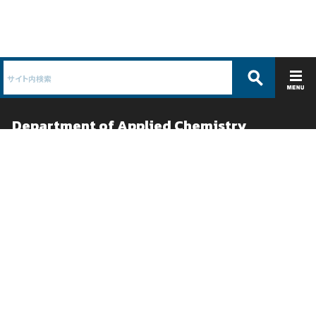
Department of Applied Chemistry
応用化学科 /
物質系工学専攻
ABOUT
EDUCATION
コース紹介
教育
学科概要
カリキュラムガイド
教員紹介
卒論テーマ紹介
沿革
シラバス