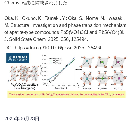
Chemsitry誌に掲載されました。
Oka, K.; Okuno, K.; Tamaki, Y.; Oka, S.; Noma, N.; Iwasaki,
M. Structural investigation and phase transition mechanism
of apatite-type compounds Pb5(VO4)3Cl and Pb5(VO4)3I.
J. Solid State Chem. 2025, 350, 125494.
DOI:
https://doi.org/10.1016/j.jssc.2025.125494.
2025年06月23日