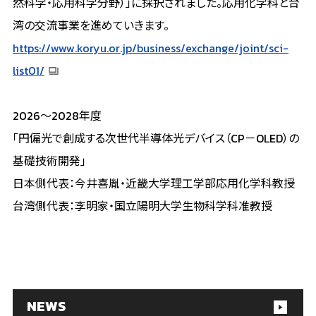
然科学・応用科学分野）」に採択されました。応用化学科と台
湾の交流事業を進めていきます。
https://www.koryu.or.jp/business/exchange/joint/sci-
list01/
2026～2028年度
「円偏光で創成する次世代半導体光デバイス（CP－OLED）の
基礎技術開発」
日本側代表：今井喜胤・近畿大学理工学部応用化学科教授
台湾側代表：李明家・国立陽明大学生物科学科准教授
NEWS