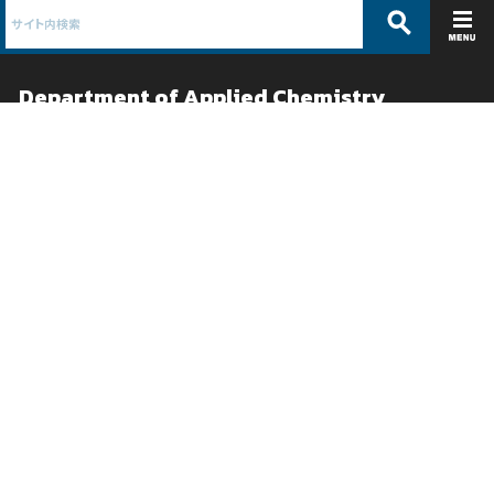
Department of Applied Chemistry
応用化学科 /
物質系工学専攻
ABOUT
EDUCATION
コース紹介
教育
学科概要
カリキュラムガイド
教員紹介
卒論テーマ紹介
沿革
シラバス
パンフレット
RESEARCH
ADMISSIONS
研究
入試