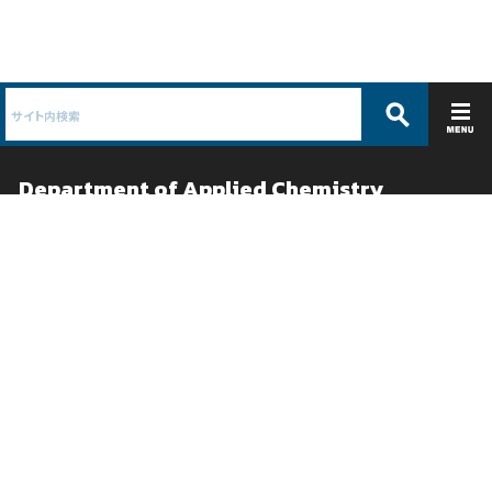
Department of Applied Chemistry
応用化学科 /
物質系工学専攻
ABOUT
EDUCATION
コース紹介
教育
学科概要
カリキュラムガイド
教員紹介
卒論テーマ紹介
沿革
シラバス