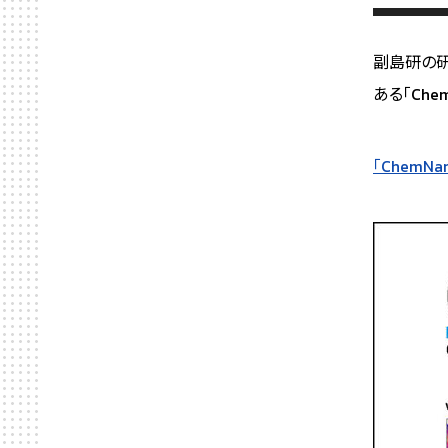
副島研の研
ある「Che
「ChemNan