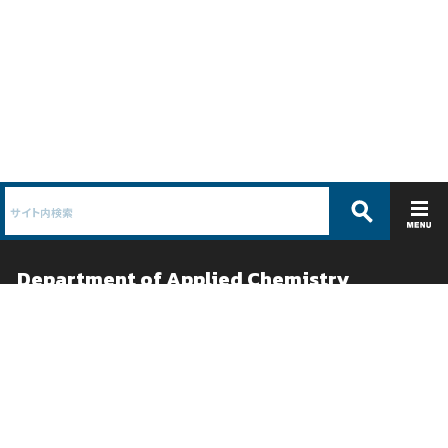
Department of Applied Chemistry
応用化学科 /
物質系工学専攻
ABOUT
EDUCATION
コース紹介
教育