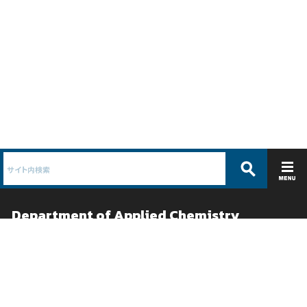
Department of Applied Chemistry
応用化学科 /
物質系工学専攻
ABOUT
EDUCATION
コース紹介
教育