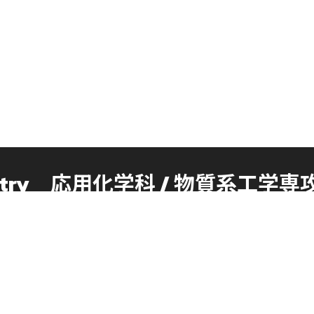
istry
応用化学科 /
物質系工学専
RESEARCH
ADMI
研究
入試
研究分野
入試概要
入試制度