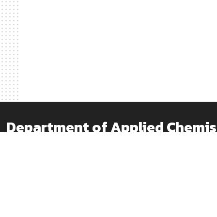
Department of Applied Chem
ABOUT
EDUCATION
コース紹介
教育
学科概要
カリキュラムガイド
教員紹介
卒論テーマ紹介